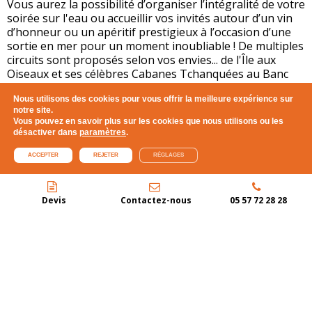
Vous aurez la possibilité d’organiser l’intégralité de votre
soirée sur l'eau ou accueillir vos invités autour d’un vin
d’honneur ou un apéritif prestigieux à l’occasion d’une
sortie en mer pour un moment inoubliable ! De multiples
circuits sont proposés selon vos envies... de l'Île aux
Oiseaux et ses célèbres Cabanes Tchanquées au Banc
d'Arguin en passant par la Grande Dune du Pilat..
Nous utilisons des cookies pour vous offrir la meilleure expérience sur
notre site.
EN SAVOIR PLUS
Vous pouvez en savoir plus sur les cookies que nous utilisons ou les
désactiver dans
paramètres
.
ACCEPTER
REJETER
RÉGLAGES
Devis
Contactez-nous
05 57 72 28 28