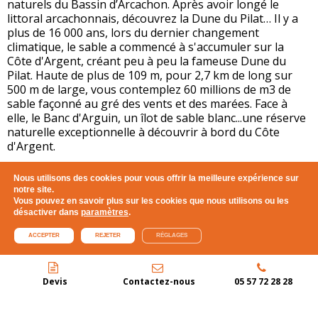
naturels du Bassin d’Arcachon. Après avoir longé le
littoral arcachonnais, découvrez la Dune du Pilat… Il y a
plus de 16 000 ans, lors du dernier changement
climatique, le sable a commencé à s'accumuler sur la
Côte d'Argent, créant peu à peu la fameuse Dune du
Pilat. Haute de plus de 109 m, pour 2,7 km de long sur
500 m de large, vous contemplez 60 millions de m3 de
sable façonné au gré des vents et des marées. Face à
elle, le Banc d'Arguin, un îlot de sable blanc...une réserve
naturelle exceptionnelle à découvrir à bord du Côte
d'Argent.
VOIR LA CARTE
Nous utilisons des cookies pour vous offrir la meilleure expérience sur
notre site.
Vous pouvez en savoir plus sur les cookies que nous utilisons ou les
désactiver dans
paramètres
.
ACCEPTER
REJETER
RÉGLAGES
Devis
Contactez-nous
05 57 72 28 28